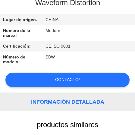
Waveform Distortion
CONTROL
Lugar de origen:
CHINA
DE
CALIDAD
Nombre de la
Modern
marca:
Certificación:
CE,ISO 9001
ÉNTRENOS
Número de
SBW
EN
modelo:
CONTACTO
CON
CONTACTO!
PIDA
INFORMACIÓN DETALLADA
UNA
CITA
productos similares