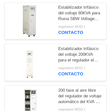
COMPANY
Estabilizador trifásico
NEWS
del voltaje 80KVA para
Rusia SBW Voltage
Regulation el
negotiation MOQ:1
380V±20% 50Hz
CONTACTO
Estabilizador trifásico
del voltaje 200KVA
para el regulador el
380VAC±20% 50Hz
negotiation MOQ:1
PFC de Nigeria SBW
CONTACTO
200 fase al aire libre
del regulador de voltaje
automático del KVA 3
con el motor servo
negotiation MOQ:1