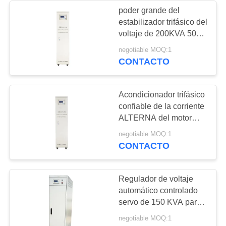
poder grande del
estabilizador trifásico del
27
voltaje de 200KVA 50HZ
Unidad de la
con GPRS
negotiable MOQ:1
CONTACTO
optimización del
voltaje
Acondicionador trifásico
confiable de la corriente
ALTERNA del motor
servo del estabilizador
27
negotiable MOQ:1
del voltaje
CONTACTO
Transformador
ahorro de energía
Regulador de voltaje
automático controlado
servo de 150 KVA para
el generador/el
negotiable MOQ:1
ordenador