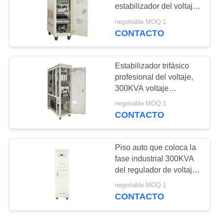
COMPANY
estabilizador del voltaje
del motor servo 380V
NEWS
negotiable MOQ:1
CONTACTO
59
Regulador de
MAPA
DEL
Estabilizador trifásico
voltaje automático
profesional del voltaje,
SITIO
300KVA voltaje
automático Stablizer
negotiable MOQ:1
PRIVACY
CONTACTO
POLICY
24
Piso auto que coloca la
línea de suministro
fase industrial 300KVA
del regulador de voltaje
de alimentación
3
negotiable MOQ:1
ininterrumpida
CONTACTO