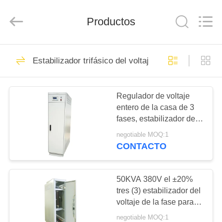
Modern
Completed
Electric-
Productos
power
Equipment
Co.,
Ltd.
).
HOGAR
71
All
Rights
Estabilizador trifásico del voltaje
Reserved.
Estabilizador de la
Developed
by
PRODUCTOS
ECER
corriente ALTERNA
Regulador de voltaje
entero de la casa de 3
SOBRE
fases, estabilizador de la
NOSOTROS
corriente ALTERNA de
negotiable MOQ:1
100 KVA
CONTACTO
66
VIAJE
Estabilizador
DE
50KVA 380V el ±20%
tres (3) estabilizador del
LA
trifásico del voltaje
voltaje de la fase para
FÁBRICA
IP20 al aire libre/interior
negotiable MOQ:1