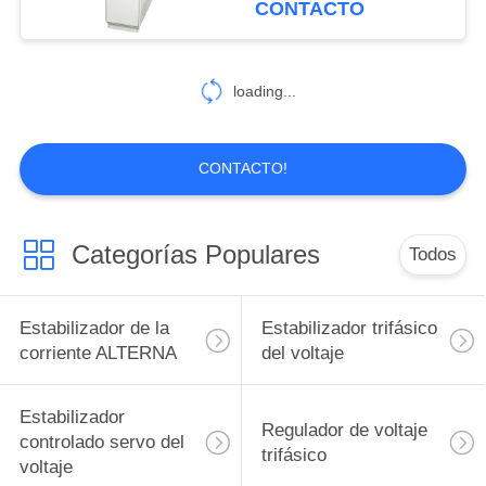
CONTACTO
15
Transformador de
loading...
voltaje constante
CONTACTO!
Categorías Populares
Todos
33
Tipo seco
Estabilizador de la
Estabilizador trifásico
transformador
corriente ALTERNA
del voltaje
Estabilizador
Regulador de voltaje
controlado servo del
trifásico
voltaje