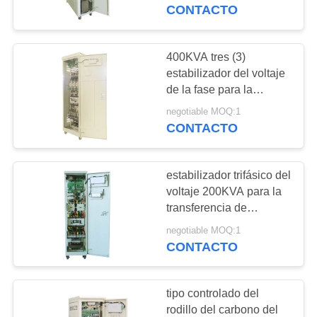
AVR SBW de Rusia
CONTACTO
CONTROL
DE
400KVA tres (3)
41
CALIDAD
estabilizador del voltaje
Estabilizador
de la fase para la
corrección de factor de
controlado servo del
negotiable MOQ:1
ÉNTRENOS
poder de Filipinas SBW
CONTACTO
EL 380VAC±20%
EN
voltaje
CONTACTO
estabilizador trifásico del
CON
voltaje 200KVA para la
transferencia de
41
Paquistán, fuente de
PIDA
negotiable MOQ:1
Regulador de
corriente ALTERNA
CONTACTO
UNA
voltaje trifásico
CITA
tipo controlado del
rodillo del carbono del